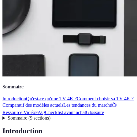
Sommaire
Introduction
Qu'est-ce qu'une TV 4K ?
Comment choisir sa TV 4K ?
Comparatif des modèles actuels
Les tendances du marché
📺
Ressource Vidéo
FAQ
Checklist avant achat
Glossaire
Sommaire
(
9
sections
)
Introduction