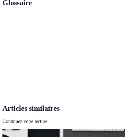
Glossaire
Terme
Définition
Technologie d'affichage offrant un contraste élevé grâce à
OLED
l'éclairage individuel des pixels.
Une technologie d'affichage améliorée utilisant une
QLED
couche de quantum dots pour mieux restituer les
couleurs.
High Dynamic Range, technologie qui augmente la
HDR
gamme de luminosité et de couleurs.
Articles similaires
Continuez votre lecture