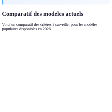
Comparatif des modèles actuels
Voici un comparatif des critères à surveiller pour les modèles
populaires disponibles en 2026.
Critère
Option A (OLED)
Option B (QLED)
Opt
Résolution
4K
4K
4K
Contraste
Excellent
Bon
Mo
Prix (€)
≈1500
≈1200
≈80
Smart TV, Dolby
Fonctionnalité
Smart TV
Sma
Atmos