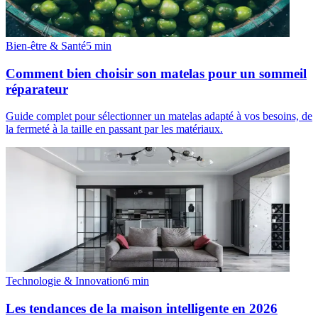
Bien-être & Santé
5
min
Comment bien choisir son matelas pour un sommeil
réparateur
Guide complet pour sélectionner un matelas adapté à vos besoins, de
la fermeté à la taille en passant par les matériaux.
Technologie & Innovation
6
min
Les tendances de la maison intelligente en 2026