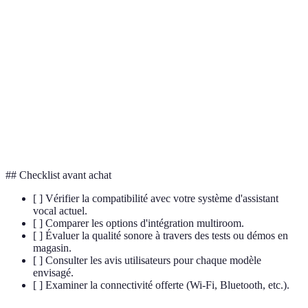
Technologie de réseau sans fil permettant aux
Wi-Fi
dispositifs de se connecter à Internet.
Assistant
Interface utilisateur basée sur la reconnaissance et le
vocal
traitement de la voix humaine.
Ensemble des techniques visant à intégrer tous les
Domotique
automatismes en matière de sécurité, gestion
d'énergie, communication, etc.
## Checklist avant achat
[ ] Vérifier la compatibilité avec votre système d'assistant
vocal actuel.
[ ] Comparer les options d'intégration multiroom.
[ ] Évaluer la qualité sonore à travers des tests ou démos en
magasin.
[ ] Consulter les avis utilisateurs pour chaque modèle
envisagé.
[ ] Examiner la connectivité offerte (Wi-Fi, Bluetooth, etc.).