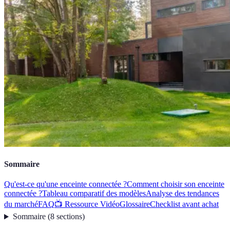
Sommaire
Qu'est-ce qu'une enceinte connectée ?
Comment choisir son enceinte
connectée ?
Tableau comparatif des modèles
Analyse des tendances
du marché
FAQ
📺 Ressource Vidéo
Glossaire
Checklist avant achat
Sommaire
(
8
sections
)