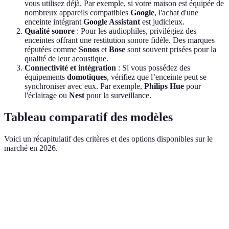
vous utilisez déjà. Par exemple, si votre maison est équipée de
nombreux appareils compatibles
Google
, l'achat d'une
enceinte intégrant
Google Assistant
est judicieux.
Qualité sonore
: Pour les audiophiles, privilégiez des
enceintes offrant une restitution sonore fidèle. Des marques
réputées comme
Sonos
et
Bose
sont souvent prisées pour la
qualité de leur acoustique.
Connectivité et intégration
: Si vous possédez des
équipements
domotiques
, vérifiez que l’enceinte peut se
synchroniser avec eux. Par exemple,
Philips Hue
pour
l'éclairage ou
Nest
pour la surveillance.
Tableau comparatif des modèles
Voici un récapitulatif des critères et des options disponibles sur le
marché en 2026.
Critère
Option A : Sonos One
Option B : Google Nest 
Qualité
Excellente
Bonne
Sonore