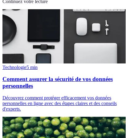
Continuez votre lecture
Technologie
5
min
Comment assurer la sécurité de vos données
personnelles
Découvrez comment protéger efficacement vos données
personnelles en ligne avec des étapes claires et des conseils
d'experts.