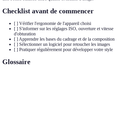
Checklist avant de commencer
[ ] Vérifier l'ergonomie de l'appareil choisi
[ ] S'informer sur les réglages ISO, ouverture et vitesse
d'obturation
[ ] Apprendre les bases du cadrage et de la composition
[ ] Sélectionner un logiciel pour retoucher les images
[ ] Pratiquer régulièrement pour développer votre style
Glossaire
Terme
Définition
ISO
Sensibilité du capteur à la lumière
Ouverture du diaphragme, affecte profondeur
Aperture
de champ
Vitesse
Temps durant lequel le capteur est exposé à la