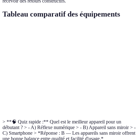
recevoir des retours constructifs.
Tableau comparatif des équipements
Critère
Réflexe numérique
Appareil sans miroir
Sm
Portabilité
Moyenne
Excellente
Exc
Polyvalence
Excellente
Bonne
Lim
Facilité
Moyenne
Bonne
Exc
d'usage
300
Prix moyen
800€ - 2000€
700€ - 1500€
12
> **🧠 Quiz rapide :** Quel est le meilleur appareil pour un
débutant ? > - A) Réflexe numérique > - B) Appareil sans miroir > -
C) Smartphone > *Réponse : B — Les appareils sans miroir offrent
une bonne balance entre qualité et facilité d'usage.*