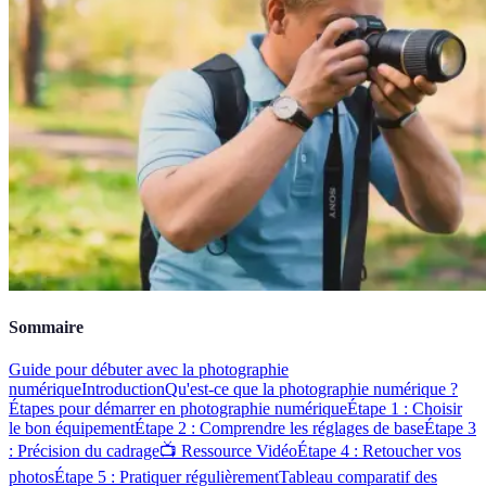
Sommaire
Guide pour débuter avec la photographie
numérique
Introduction
Qu'est-ce que la photographie numérique ?
Étapes pour démarrer en photographie numérique
Étape 1 : Choisir
le bon équipement
Étape 2 : Comprendre les réglages de base
Étape 3
: Précision du cadrage
📺 Ressource Vidéo
Étape 4 : Retoucher vos
photos
Étape 5 : Pratiquer régulièrement
Tableau comparatif des