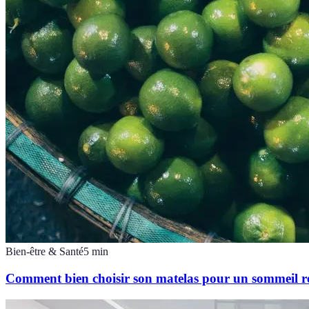
Bien-être & Santé
5
min
Comment bien choisir son matelas pour un sommeil r